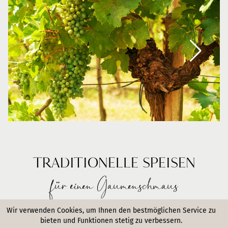
TRADITIONELLE SPEISEN
für einen Gaumenschmaus
Bei einem vorzüglichen Glas Heurigen, dürfen kulinarische
Wir verwenden Cookies, um Ihnen den bestmöglichen Service zu
bieten und Funktionen stetig zu verbessern.
Klassiker am Tisch nicht fehlen. Das Angebot in einem