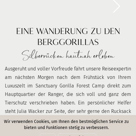
EINE WANDERUNG ZU DEN
BERGGORILLAS
Silberrücken hautnah erleben
Ausgeruht und voller Vorfreude fährt unsere Reiseexpertin
am nächsten Morgen nach dem Frühstück von Ihrem
Luxuszelt im Sanctuary Gorilla Forest Camp direkt zum
Hauptquartier der Ranger, die sich voll und ganz dem
Tierschutz verschrieben haben. Ein persönlicher Helfer
steht Julia Wacker zur Seite, der sehr gerne den Rucksack
trägt und auch manchmal die Hand reicht, falls es etwas
Wir verwenden Cookies, um Ihnen den bestmöglichen Service zu
bieten und Funktionen stetig zu verbessern.
steiler wird. Er passt besonders auf die Sachen auf, wenn