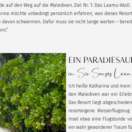
e auf den Weg auf die Malediven. Ziel Nr. 1: Das Laamu-Atoll. D
arina möchte unbedingt persönlich erfahren, was dieses Reso
avon schwärmen. Dafür muss sie nicht lange warten – bereits al
ern.“
EIN PARADIESA
im Six Senses Laa
Ich heiße Katharina und mein 
den Malediven war ein Erlebn
Das Resort liegt abgeschieden 
resorteigene Wasserflugzeug 
Insel etwa eine Flugstunde vo
ein wahr gewordener Traum für