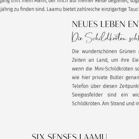
ng trifft mein Mann, der mich auf meiner Reise begleitet, so
jährig zu finden sind. Laamu bietet zahlreiche einzigartige Ta
NEUES LEBEN EN
Die Schildkröten sch
Die wunderschönen Grünen 
Zeiten an Land, um ihre Eie
wenn die Mini-Schildkröten s
wie hier private Butler gena
Telefon über diesen Zeitpunk
Seegrasfelder sind ein wi
Schildkröten. Am Strand und i
SIX SENSES LAAMU