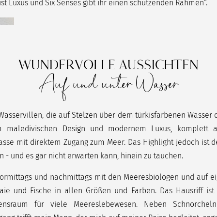
 ist Luxus und Six Senses gibt ihr einen schützenden Rahmen“.
WUNDERVOLLE AUSSICHTEN
Auf und unter Wasser
sservillen, die auf Stelzen über dem türkisfarbenen Wasser de
em maledivischen Design und modernem Luxus, komplett aus
sse mit direktem Zugang zum Meer. Das Highlight jedoch ist de
 und es gar nicht erwarten kann, hinein zu tauchen.
 vormittags und nachmittags mit den Meeresbiologen und auf e
aie und Fische in allen Größen und Farben. Das Hausriff ist
bensraum für viele Meereslebewesen. Neben Schnorcheln