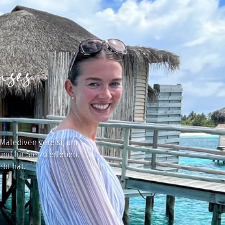
ses
 Malediven gereist, um
nd für Sie zu erleben.
ebt hat.