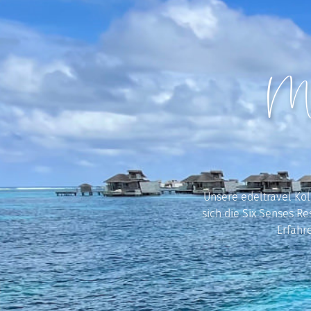
Ma
Unsere edeltravel Kol
sich die Six Senses R
Erfahre