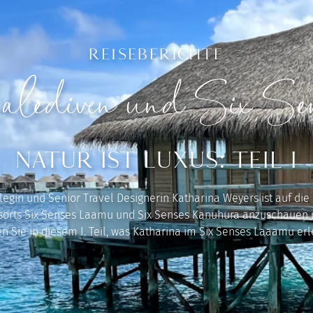
REISEBERICHTE
lediven und Six Sen
NATUR IST LUXUS: TEIL I
legin und Senior Travel Designerin Katharina Weyers ist auf die
esorts Six Senses Laamu und Six Senses Kanuhura anzuschauen u
n Sie in diesem I. Teil, was Katharina im Six Senses Laaamu erl