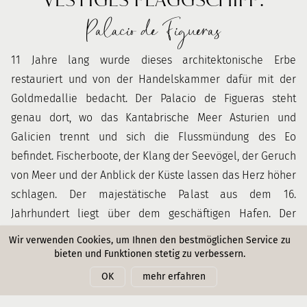
Palacio de Figueras
11 Jahre lang wurde dieses architektonische Erbe
restauriert und von der Handelskammer dafür mit der
Goldmedallie bedacht. Der Palacio de Figueras steht
genau dort, wo das Kantabrische Meer Asturien und
Galicien trennt und sich die Flussmündung des Eo
befindet. Fischerboote, der Klang der Seevögel, der Geruch
von Meer und der Anblick der Küste lassen das Herz höher
schlagen. Der majestätische Palast aus dem 16.
Jahrhundert liegt über dem geschäftigen Hafen. Der
Anblick des zentralen Turms und der zwei
Wir verwenden Cookies, um Ihnen den bestmöglichen Service zu
zinnenbedeckten Flügel versetzen den Betrachter direkt in
bieten und Funktionen stetig zu verbessern.
eine andere Epoche zurück: Die Familie Pardo de
OK
mehr erfahren
Donlebún verwaltet bereits seit 500 Jahren das Gebäude,